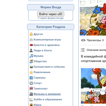
Форма Входа
Войти через uID
Старая форма входа
Категории Раздела
Другое
Компьютерные игры
Просмотры
: 0
Красота и здоровье
Описание мате
Люди и блоги
Музыка
В комедийной ф
спортсменов чр
Общество
Путешествия и события
Развлечения
Сериалы
Спорт
Транспорт
Фильмы и анимация
Хобби и образование
Юмор