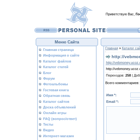
Приветствую Вас
,
Го
RSS
Меню Сайта
Главная
»
Каталог са
Главная страница
Информация о сайте
http://vebmo
Каталог файлов
http://vebmoney.ucoz.
Каталог статей
http://vebmoney.ucoz.
Блог
Переходов
:
258
|
Доб
Форум
Всего комментариев
Фотоальбомы
Гостевая книга
Имя *:
Обратная связь
Каталог сайтов
Email *:
Доска объявлений
Онлайн игры
FAQ (вопрос/ответ)
Тесты
Видео
Интернет-магазин