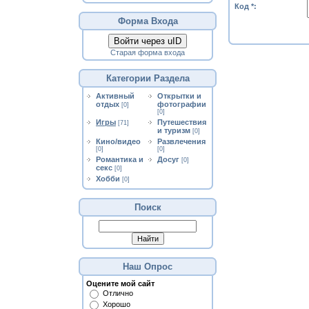
Код *:
Форма Входа
Войти через uID
Старая форма входа
Категории Раздела
Активный
Открытки и
отдых
фотографии
[0]
[0]
Игры
Путешествия
[71]
и туризм
[0]
Кино/видео
Развлечения
[0]
[0]
Романтика и
Досуг
[0]
секс
[0]
Хобби
[0]
Поиск
Наш Опрос
Оцените мой сайт
Отлично
Хорошо