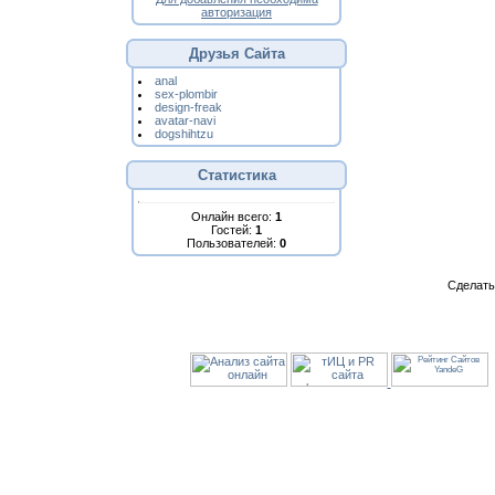
авторизация
Друзья Сайта
anal
sex-plombir
design-freak
avatar-navi
dogshihtzu
Статистика
Онлайн всего:
1
Гостей:
1
Пользователей:
0
Сделат