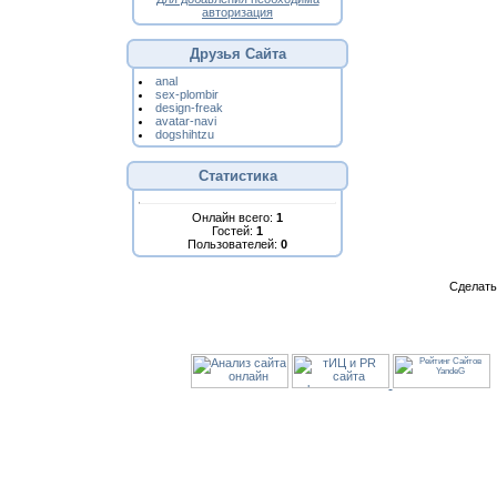
авторизация
Друзья Сайта
anal
sex-plombir
design-freak
avatar-navi
dogshihtzu
Статистика
Онлайн всего:
1
Гостей:
1
Пользователей:
0
Сделат