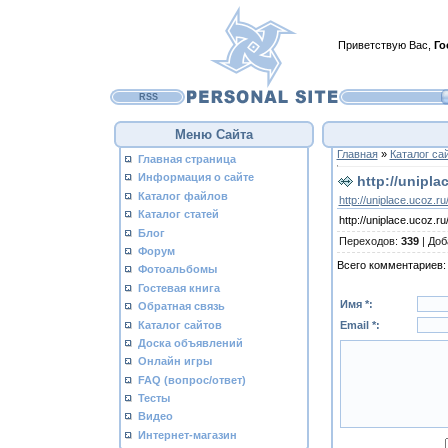
Приветствую Вас
,
Го
RSS
Меню Сайта
Главная
»
Каталог са
Главная страница
Информация о сайте
http://unipla
Каталог файлов
http://uniplace.ucoz.ru/
Каталог статей
http://uniplace.ucoz.ru/
Блог
Переходов
:
339
|
Доб
Форум
Всего комментариев
Фотоальбомы
Гостевая книга
Имя *:
Обратная связь
Каталог сайтов
Email *:
Доска объявлений
Онлайн игры
FAQ (вопрос/ответ)
Тесты
Видео
Интернет-магазин