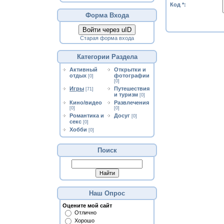
Код *:
Форма Входа
Войти через uID
Старая форма входа
Категории Раздела
Активный
Открытки и
отдых
фотографии
[0]
[0]
Игры
Путешествия
[71]
и туризм
[0]
Кино/видео
Развлечения
[0]
[0]
Романтика и
Досуг
[0]
секс
[0]
Хобби
[0]
Поиск
Наш Опрос
Оцените мой сайт
Отлично
Хорошо