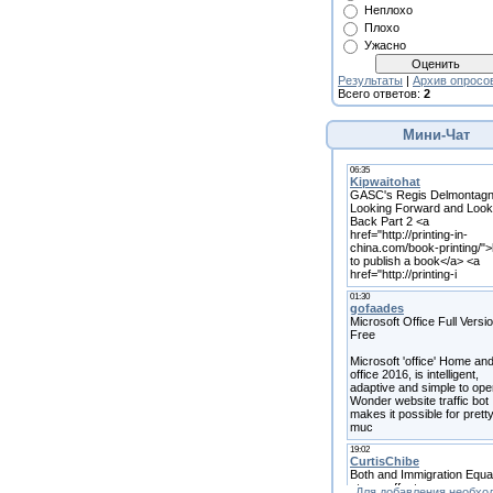
Неплохо
Плохо
Ужасно
Результаты
|
Архив опросо
Всего ответов:
2
Мини-Чат
Для добавления необхо