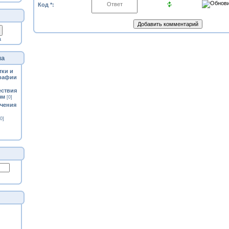
Код *:
а
ла
тки и
рафии
ествия
зм
[0]
ечения
[0]