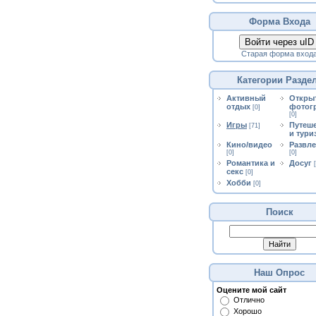
Форма Входа
Войти через uID
Старая форма вход
Категории Разде
Активный
Откры
отдых
фотог
[0]
[0]
Игры
Путеш
[71]
и тури
Кино/видео
Развл
[0]
[0]
Романтика и
Досуг
секс
[0]
Хобби
[0]
Поиск
Наш Опрос
Оцените мой сайт
Отлично
Хорошо