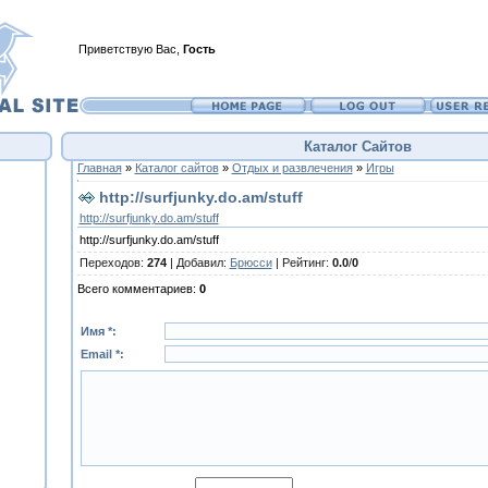
Приветствую Вас
,
Гость
Каталог Сайтов
Главная
»
Каталог сайтов
»
Отдых и развлечения
»
Игры
http://surfjunky.do.am/stuff
http://surfjunky.do.am/stuff
http://surfjunky.do.am/stuff
Переходов
:
274
|
Добавил
:
Брюсси
|
Рейтинг
:
0.0
/
0
Всего комментариев
:
0
Имя *:
Email *: