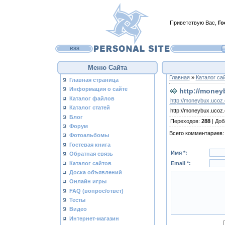
Приветствую Вас
,
Го
RSS
Меню Сайта
Главная
»
Каталог са
Главная страница
Информация о сайте
http://money
Каталог файлов
http://moneybux.ucoz.o
Каталог статей
http://moneybux.ucoz.o
Блог
Переходов
:
288
|
Доб
Форум
Всего комментариев
Фотоальбомы
Гостевая книга
Имя *:
Обратная связь
Каталог сайтов
Email *:
Доска объявлений
Онлайн игры
FAQ (вопрос/ответ)
Тесты
Видео
Интернет-магазин