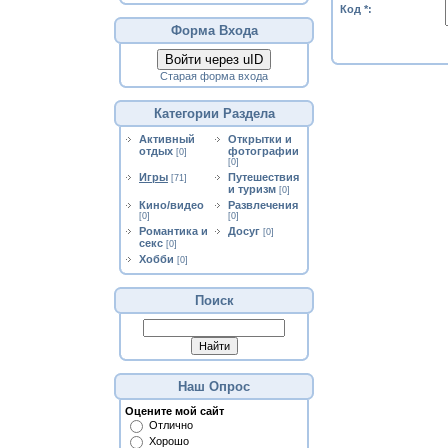
Код *:
Форма Входа
Войти через uID
Старая форма входа
Категории Раздела
Активный
Открытки и
отдых
фотографии
[0]
[0]
Игры
Путешествия
[71]
и туризм
[0]
Кино/видео
Развлечения
[0]
[0]
Романтика и
Досуг
[0]
секс
[0]
Хобби
[0]
Поиск
Наш Опрос
Оцените мой сайт
Отлично
Хорошо