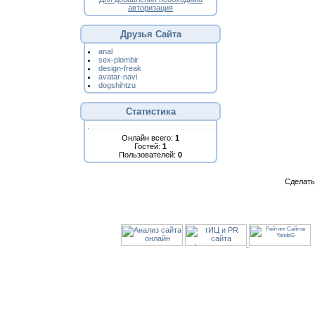
авторизация
Друзья Сайта
anal
sex-plombir
design-freak
avatar-navi
dogshihtzu
Статистика
Онлайн всего:
1
Гостей:
1
Пользователей:
0
Сделат