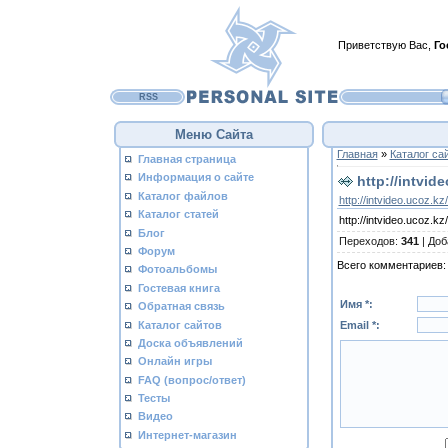
Приветствую Вас
,
Го
RSS
Меню Сайта
Главная
»
Каталог са
Главная страница
Информация о сайте
http://intvide
Каталог файлов
http://intvideo.ucoz.kz/
Каталог статей
http://intvideo.ucoz.kz/
Блог
Переходов
:
341
|
Доб
Форум
Всего комментариев
Фотоальбомы
Гостевая книга
Имя *:
Обратная связь
Каталог сайтов
Email *:
Доска объявлений
Онлайн игры
FAQ (вопрос/ответ)
Тесты
Видео
Интернет-магазин