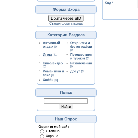
Код *:
Форма Входа
Войти через uID
Старая форма входа
Категории Раздела
Активный
Открытки и
отдых
фотографии
[0]
[0]
Игры
Путешествия
[71]
и туризм
[0]
Кино/видео
Развлечения
[0]
[0]
Романтика и
Досуг
[0]
секс
[0]
Хобби
[0]
Поиск
Наш Опрос
Оцените мой сайт
Отлично
Хорошо