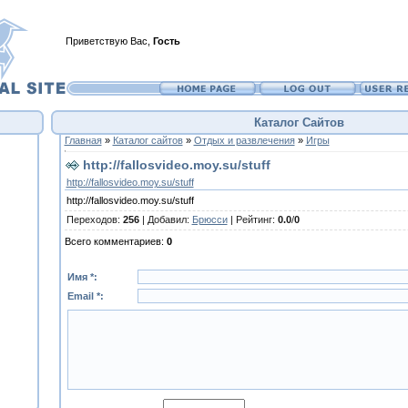
Приветствую Вас
,
Гость
Каталог Сайтов
Главная
»
Каталог сайтов
»
Отдых и развлечения
»
Игры
http://fallosvideo.moy.su/stuff
http://fallosvideo.moy.su/stuff
http://fallosvideo.moy.su/stuff
Переходов
:
256
|
Добавил
:
Брюсси
|
Рейтинг
:
0.0
/
0
Всего комментариев
:
0
Имя *:
Email *: