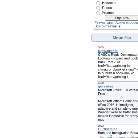
Неплохо
Плохо
Ужасно
Результаты
|
Архив опросо
Всего ответов:
2
Мини-Чат
Для добавления необхо