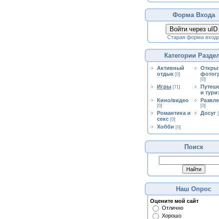
Форма Входа
Войти через uID
Старая форма вход
Категории Разде
Активный
Откры
отдых
фотог
[0]
[0]
Игры
Путеш
[71]
и тури
Кино/видео
Развл
[0]
[0]
Романтика и
Досуг
секс
[0]
Хобби
[0]
Поиск
Наш Опрос
Оцените мой сайт
Отлично
Хорошо