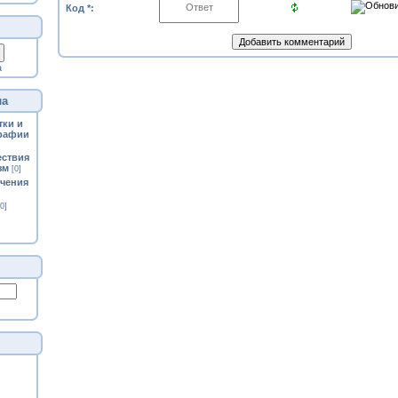
Код *:
а
ла
тки и
рафии
ествия
зм
[0]
ечения
[0]