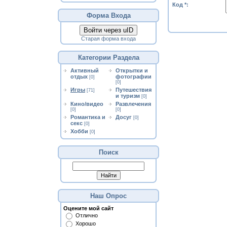
Код *:
Форма Входа
Войти через uID
Старая форма входа
Категории Раздела
Активный
Открытки и
отдых
фотографии
[0]
[0]
Игры
Путешествия
[71]
и туризм
[0]
Кино/видео
Развлечения
[0]
[0]
Романтика и
Досуг
[0]
секс
[0]
Хобби
[0]
Поиск
Наш Опрос
Оцените мой сайт
Отлично
Хорошо