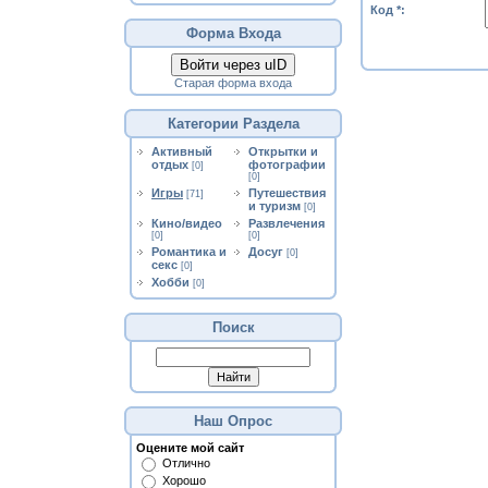
Код *:
Форма Входа
Войти через uID
Старая форма входа
Категории Раздела
Активный
Открытки и
отдых
фотографии
[0]
[0]
Игры
Путешествия
[71]
и туризм
[0]
Кино/видео
Развлечения
[0]
[0]
Романтика и
Досуг
[0]
секс
[0]
Хобби
[0]
Поиск
Наш Опрос
Оцените мой сайт
Отлично
Хорошо