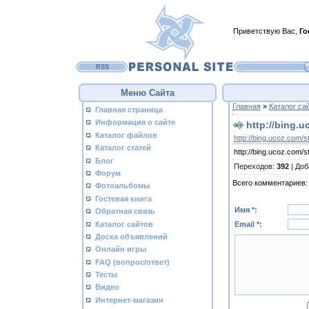
Приветствую Вас
,
Го
RSS
Меню Сайта
Главная
»
Каталог са
Главная страница
Информация о сайте
http://bing.u
Каталог файлов
http://bing.ucoz.com/st
Каталог статей
http://bing.ucoz.com/st
Блог
Переходов
:
392
|
Доб
Форум
Всего комментариев
Фотоальбомы
Гостевая книга
Имя *:
Обратная связь
Каталог сайтов
Email *:
Доска объявлений
Онлайн игры
FAQ (вопрос/ответ)
Тесты
Видео
Интернет-магазин